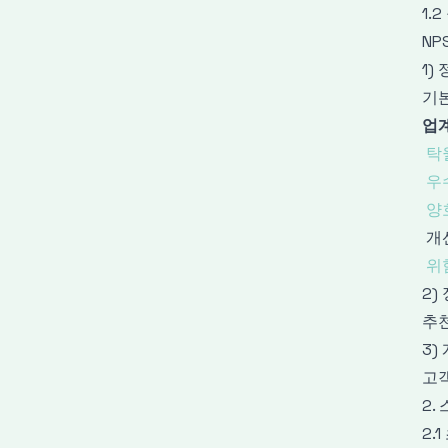
1.
NP
1)
기본
업계
탁
우
양
개
위
2)
추천
3)
고
2.
2.