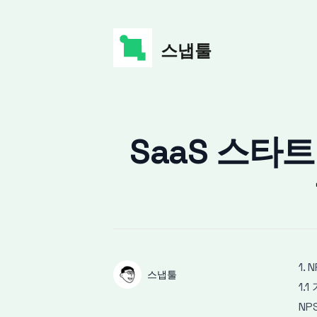
스냅툴
Published on
SaaS 스타
1.
Authors
Name
스냅툴
1.
Twitter
NP