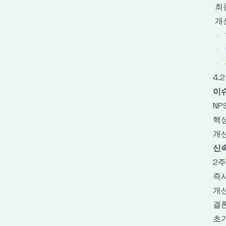
최
개
-
-
-
4.
이
NP
핵
개
신
2주
즉시
개
결
초기