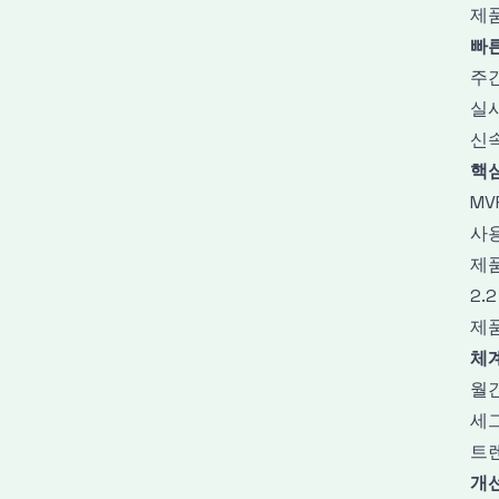
제품
빠
주간
실
신속
핵심
MV
사
제
2.
제
체
월간
세
트
개