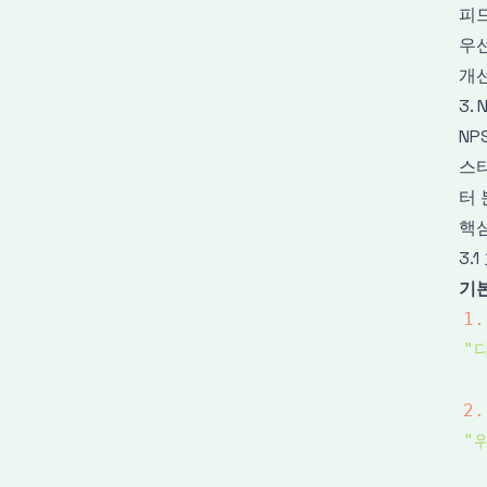
피
우
개선
3.
NP
스
터 
핵심
3.
기본
1.
"
2.
"