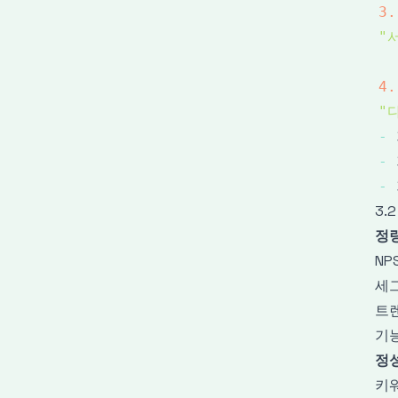
3.
"
4.
"
-
-
-
3.
정
NP
세
트
기
정
키