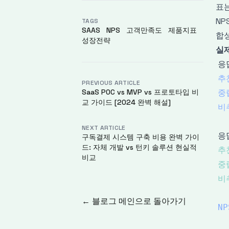
표는
NP
TAGS
SAAS
NPS
고객만족도
제품지표
합성
성장전략
실제
응
추
PREVIOUS ARTICLE
SaaS POC vs MVP vs 프로토타입 비
중
교 가이드 [2024 완벽 해설]
비
NEXT ARTICLE
응
구독결제 시스템 구축 비용 완벽 가이
드: 자체 개발 vs 턴키 솔루션 현실적
추
비교
중
비
← 블로그 메인으로 돌아가기
NP