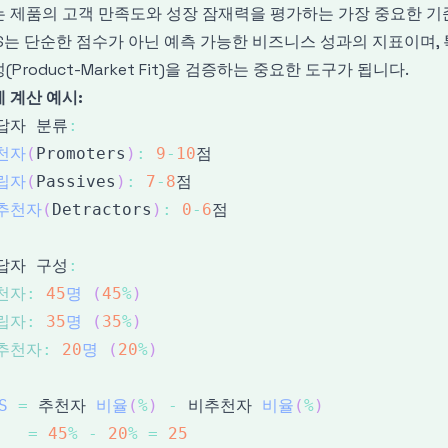
 제품의 고객 만족도와 성장 잠재력을 평가하는 가장 중요한 기
S는 단순한 점수가 아닌 예측 가능한 비즈니스 성과의 지표이며,
(Product-Market Fit)을 검증하는 중요한 도구가 됩니다.
 계산 예시:
답자 분류
:
천자
(
Promoters
)
:
9
-
10
립자
(
Passives
)
:
7
-
8
추천자
(
Detractors
)
:
0
-
6
답자 구성
:
천자
:
45
명
(
45
%
)
립자
:
35
명
(
35
%
)
추천자
:
20
명
(
20
%
)
S
=
 추천자 
비율
(
%
)
-
 비추천자 
비율
(
%
)
=
45
%
-
20
%
=
25