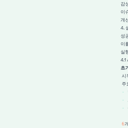
감
이
개
4.
성공
이를
실
4.
초기
시
주
-
-
-
6