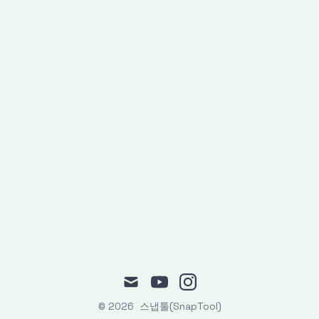
mail
youtube
instagram
© 2026
스냅툴(SnapTool)